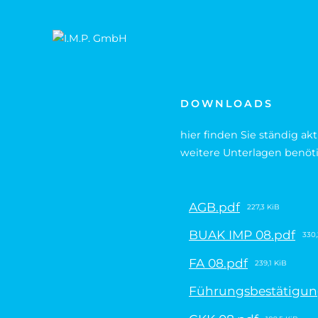
DOWNLOADS
hier finden Sie ständig a
weitere Unterlagen benöti
AGB.pdf
227,3 KiB
BUAK IMP 08.pdf
330,
FA 08.pdf
239,1 KiB
Führungsbestätigung