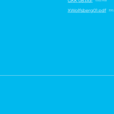
GKK 08.pdf
109,5 KiB
XWolfsberg01.pdf
330