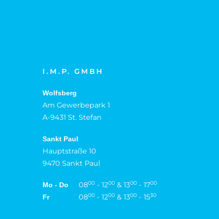
I.M.P. GMBH
Wolfsberg
Am Gewerbepark 1
A-9431 St. Stefan
Sankt Paul
Hauptstraße 10
9470 Sankt Paul
00
00
00
00
08
- 12
& 13
- 17
Mo - Do
00
00
00
30
08
- 12
& 13
- 15
Fr