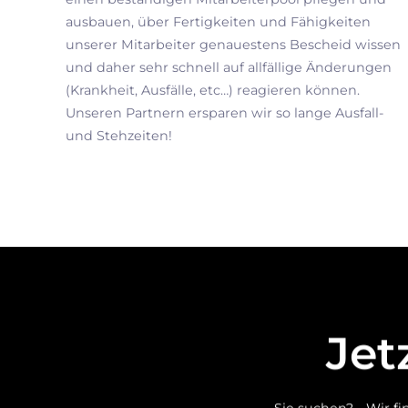
ausbauen, über Fertigkeiten und Fähigkeiten
unserer Mitarbeiter genauestens Bescheid wissen
und daher sehr schnell auf allfällige Änderungen
(Krankheit, Ausfälle, etc…) reagieren können.
Unseren Partnern ersparen wir so lange Ausfall-
und Stehzeiten!
Jet