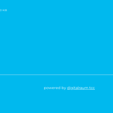
,0 KiB
powered by
digitalraum tcc