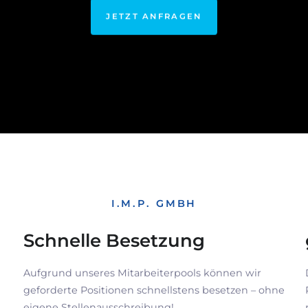
JETZT ANFRAGEN
I.M.P. GMBH
Schnelle Besetzung
Aufgrund unseres Mitarbeiterpools können wir
geforderte Positionen schnellstens besetzen – ohne
eigene Stellenausschreibung!