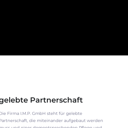
gelebte Partnerschaft
Die Firma I.M.P. GmbH steht für gelebte
Partnerschaft, die miteinander aufgebaut werden
muss und einer dementsprechenden Pflege und